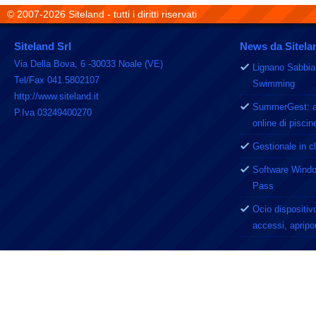
© 2007-2026 Siteland - tutti i diritti riservati
Siteland Srl
News da Sitelan
Via Della Bova, 6 -30033 Noale (VE)
Lignano Sabbia
Tel/Fax 041.5802107
Swimming
http://www.siteland.it
SummerGest: app
P.Iva 03249400270
online di pisci
Gestionale in c
Software Window
Pass
Ocio dispositiv
accessi, apripo